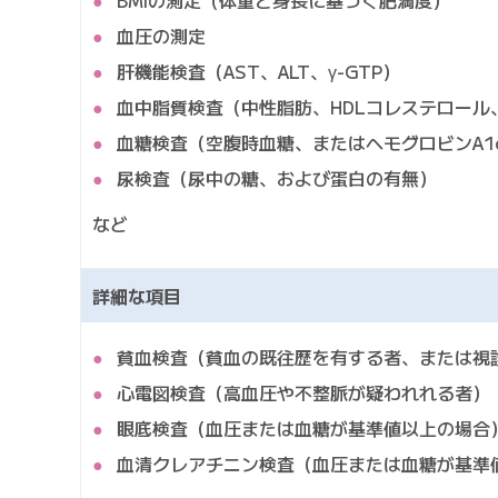
BMIの測定（体重と身長に基づく肥満度）
血圧の測定
肝機能検査（AST、ALT、γ-GTP）
血中脂質検査（中性脂肪、HDLコレステロール
血糖検査（空腹時血糖、またはヘモグロビンA1
尿検査（尿中の糖、および蛋白の有無）
など
詳細な項目
貧血検査（貧血の既往歴を有する者、または視
心電図検査（高血圧や不整脈が疑われれる者）
眼底検査（血圧または血糖が基準値以上の場合
血清クレアチニン検査（血圧または血糖が基準