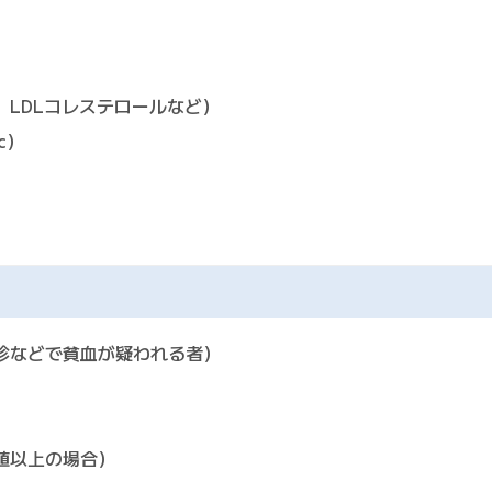
、LDLコレステロールなど）
c）
診などで貧血が疑われる者）
）
値以上の場合）