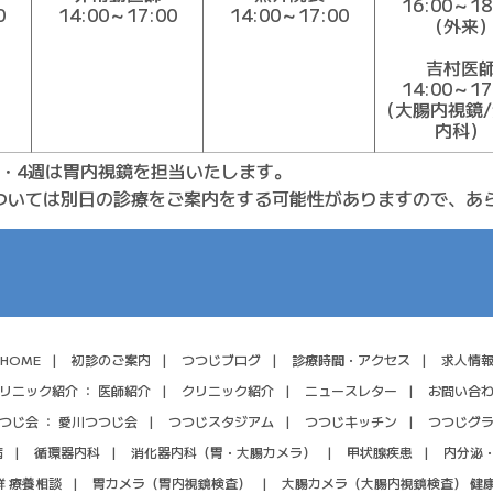
16:00～18
0
14:00～17:00
14:00～17:00
（外来
吉村医
14:00～17
（大腸内視鏡
内科）
2・4週は胃内視鏡を担当いたします。
ついては別日の診療をご案内をする可能性がありますので、あ
HOME
初診のご案内
つつじブログ
診療時間・アクセス
求人情
リニック紹介 ：
医師紹介
クリニック紹介
ニュースレター
お問い合
つじ会 ：
愛川つつじ会
つつじスタジアム
つつじキッチン
つつじグ
病
循環器内科
消化器内科
（胃・大腸カメラ）
甲状腺疾患
内分泌
群
療養相談
胃カメラ
（胃内視鏡検査）
大腸カメラ
（大腸内視鏡検査）
健