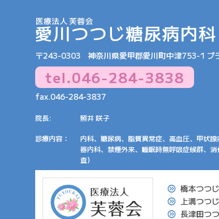
〒243-0303
神奈川県愛甲郡愛川町中津753-1 プ
tel.
046-284-3838
fax.046-284-3837
院長:
照井 咲子
診療内容：
内科、糖尿病、脂質異常症、高血圧、甲状腺
器内科、禁煙外来、睡眠時無呼吸症候群、消
査）
橋本つつ
上溝つつ
長津田つ