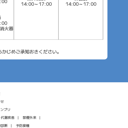
:00
14:00～17:00
14:00～17:00
）
師
:00
/消火器
らかじめご承知おきください。
報
わせ
ランプリ
・
代謝疾患
禁煙外来
康診断
予防接種