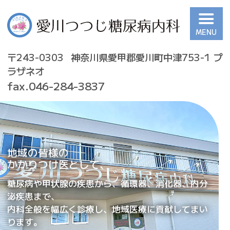
愛甲郡の内科｜愛川つつじ
糖尿病内科｜甲状腺 代謝
〒243-0303
神奈川県愛甲郡愛川町中津753-1 プ
内分泌 胃・大腸内視鏡検
ラザネオ
査
fax.046-284-3837
地域の皆様の
かかりつけ医として、
糖尿病や甲状腺の疾患から、循環器、消化器、内分
泌疾患まで、
内科全般を幅広く診療し、地域医療に貢献してまい
ります。