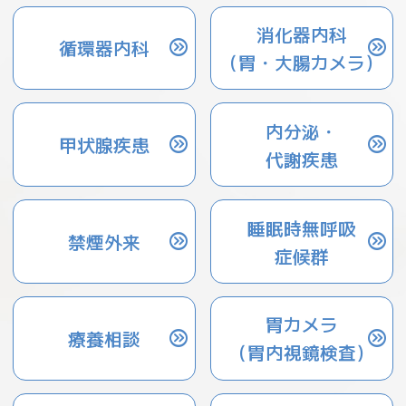
消化器内科
循環器内科
（胃・大腸カメラ）
内分泌・
甲状腺疾患
代謝疾患
睡眠時無呼吸
禁煙外来
症候群
胃カメラ
療養相談
（胃内視鏡検査）