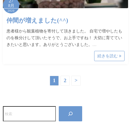
27
8月
2020
仲間が増えました(^^)
患者様から観葉植物を寄付して頂きました。 自宅で増やしたも
のを株分けして頂いたそうで、お上手ですね！ 大切に育ててい
きたいと思います。ありがとうございました。…
続きを読む
投
1
2
>
稿
の
検
ペ
索
ー