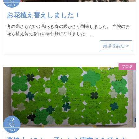
2021
お花植え替えしました！
冬の寒さもだいぶ和らぎ春の暖かさが到来しました。 当院のお
花も植え替えを行い春仕様になりました。…
続きを読む
ブログ
22
3月
2021