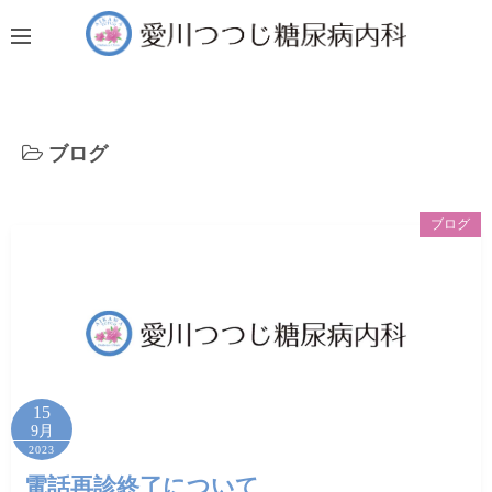
コ
ン
テ
ン
ツ
ブログ
へ
ス
キ
ブログ
ッ
プ
15
9月
2023
電話再診終了について