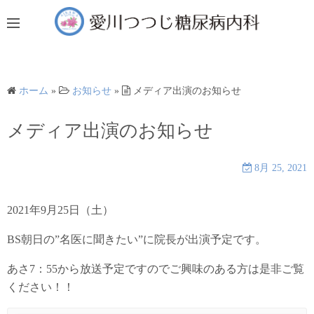
コ
ン
テ
ン
ツ
ホーム
»
お知らせ
»
メディア出演のお知らせ
へ
ス
メディア出演のお知らせ
キ
ッ
8月 25, 2021
プ
2021年9月25日（土）
BS朝日の”名医に聞きたい”に院長が出演予定です。
あさ7：55から放送予定ですのでご興味のある方は是非ご覧
ください！！