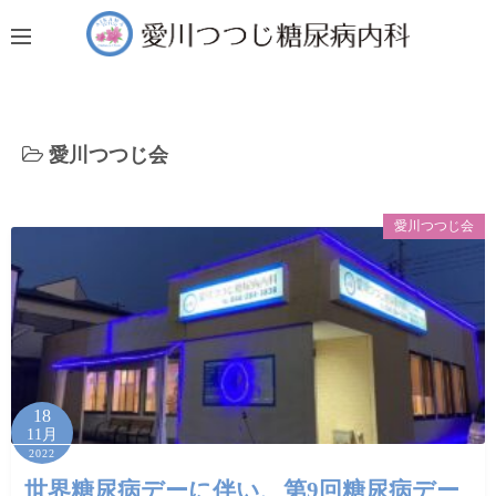
コ
ン
テ
ン
ツ
愛川つつじ会
へ
ス
キ
愛川つつじ会
ッ
プ
18
11月
2022
世界糖尿病デーに伴い、第9回糖尿病デー