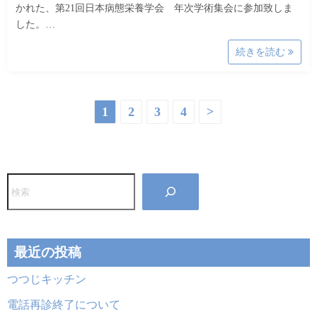
かれた、第21回日本病態栄養学会 年次学術集会に参加致しま
した。…
続きを読む
投
1
2
3
4
>
稿
の
検
ペ
索
ー
ジ
最近の投稿
送
つつじキッチン
り
電話再診終了について