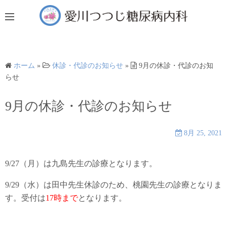
コ
ン
テ
ン
ツ
ホーム
»
休診・代診のお知らせ
»
9月の休診・代診のお知
へ
らせ
ス
キ
9月の休診・代診のお知らせ
ッ
プ
8月 25, 2021
9/27（月）は九島先生の診療となります。
9/29（水）は田中先生休診のため、桃園先生の診療となりま
す。受付は
17時まで
となります。