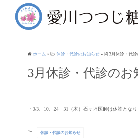
コ
ン
テ
ン
ツ
へ
ス
ホーム
»
休診・代診のお知らせ
»
3月休診・代診
キ
ッ
3月休診・代診のお
プ
・3/3、10、24，31（木）石ヶ坪医師は休診とな
休診・代診のお知らせ