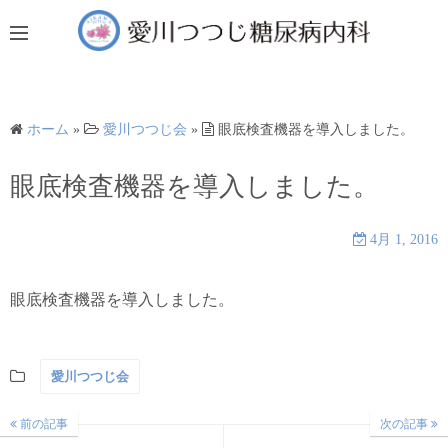
コ
ン
テ
ン
ツ
ホーム
»
愛川つつじ会
»
眼底検査機器を導入しました。
へ
ス
眼底検査機器を導入しました。
キ
ッ
4月 1, 2016
プ
眼底検査機器を導入しました。
愛川つつじ会
前の記事
次の記事